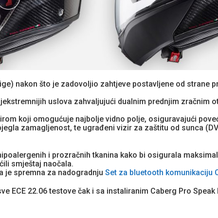
ige) nakon što je zadovoljio zahtjeve postavljene od strane p
ajekstremnijih uslova zahvaljujući dualnim prednjim zračnim 
om koji omogućuje najbolje vidno polje, osiguravajući poveća
egla zamagljenost, te ugrađeni vizir za zaštitu od sunca (DV
hipoalergenih i prozračnih tkanina kako bi osigurala maksimaln
ili smještaj naočala.
iga je spremna za nadogradnju
Set za bluetooth komunikaciju
ve ECE 22.06 testove čak i sa instaliranim Caberg Pro Spea