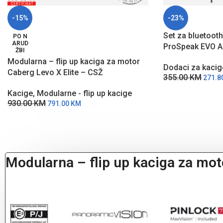
-15%
-23%
Set za bluetoot
PO N
ARUD
ProSpeak EVO 
ŽBI
Modularna – flip up kaciga za motor
Dodaci za kacig
Caberg Levo X Elite – CSŽ
355.00
KM
271.8
Kacige
,
Modularne - flip up kacige
930.00
KM
791.00
KM
Modularna – flip up kaciga za mot