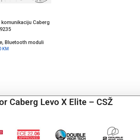
h komunikaciju Caberg
A9235
e
,
Bluetooth moduli
0
KM
or Caberg Levo X Elite – CSŽ