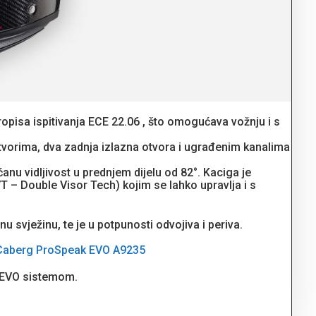
ropisa ispitivanja ECE 22.06 , što omogućava vožnju i s
otvorima, dva zadnja izlazna otvora i ugrađenim kanalima
nu vidljivost u prednjem dijelu od 82°. Kaciga je
T – Double Visor Tech) kojim se lahko upravlja i s
u svježinu, te je u potpunosti odvojiva i periva.
 Caberg ProSpeak EVO A9235
k EVO sistemom.