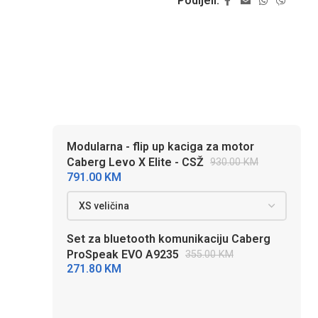
Podijeli:
Modularna - flip up kaciga za motor
Caberg Levo X Elite - CSŽ
930.00
KM
791.00
KM
Set za bluetooth komunikaciju Caberg
ProSpeak EVO A9235
355.00
KM
271.80
KM