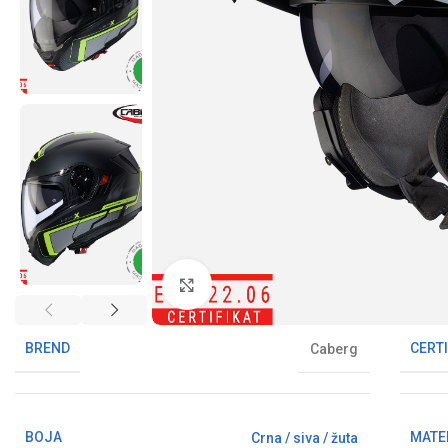
Klikni da uvećaš sliku
BREND
CERTI
Caberg
BOJA
MATE
Crna / siva / žuta