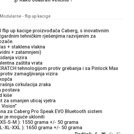
Modularne - flip up kacige
 flip up kacige proizvođača Caberg, s inovativnim
tgardnim tehničkim rješenjima razvijenim za
vozače.
las + staklena vlakna
ovidni + zatamnjeni)
idanja vizira
lentna zaštita vrata
CRATCH tehnologijom protiv grebanja i sa Pinlock Max
protiv zamagljivanja vizira
 kopča
rašnja cirkulacija zraka
a postava
d kiše
 za smanjen uticaj vjetra
x Vision”
mna za Caberg Pro Speak EVO Bluetooth sistem
ar je moguće ukloniti
e XS-S-M ): 1550 grama +/- 50 grama
e L-XL-XXL ): 1650 grama +/- 50 grama