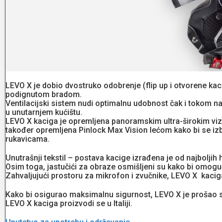
LEVO X je dobio dvostruko odobrenje (flip up i otvorene kac
podignutom bradom.
Ventilacijski sistem nudi optimalnu udobnost čak i tokom n
u unutarnjem kućištu.
LEVO X kaciga je opremljena panoramskim ultra-širokim vizir
također opremljena Pinlock Max Vision lećom kako bi se izbj
rukavicama.
Unutrašnji tekstil – postava kacige izrađena je od najboljih 
Osim toga, jastučići za obraze osmišljeni su kako bi omoguć
Zahvaljujući prostoru za mikrofon i zvučnike, LEVO X kac
Kako bi osigurao maksimalnu sigurnost, LEVO X je prošao s
LEVO X kaciga proizvodi se u Italiji.