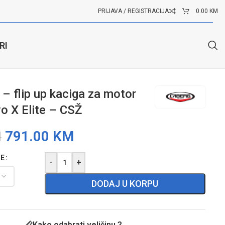
PRIJAVA / REGISTRACIJA
0.00
KM
RI
– flip up kaciga za motor
o X Elite – CSŽ
791.00
KM
M
GE
-
+
DODAJ U KORPU
Kako odabrati veličinu ?