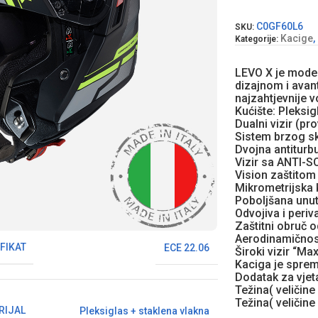
C0GF60L6
SKU:
Kacige
,
Kategorije:
LEVO X je model
dizajnom i avan
najzahtjevnije 
Kućište: Pleksig
Dualni vizir (pr
Sistem brzog sk
Dvojna antiturbu
Vizir sa ANTI-S
Vision zaštitom 
Mikrometrijska
Poboljšana unut
Odvojiva i periv
Zaštitni obruč o
Aerodinamičnost
FIKAT
ECE 22.06
Široki vizir “Ma
Kaciga je spre
Dodatak za vjet
Težina( veličin
Težina( veličin
RIJAL
Pleksiglas + staklena vlakna