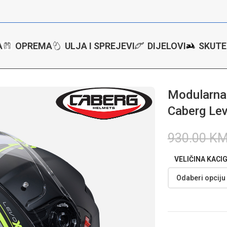
A
OPREMA
ULJA I SPREJEVI
DIJELOVI
SKUTE
ip up kaciga za motor Caberg Levo X Elite – CSŽ
Modularna 
Caberg Lev
930.00
K
VELIČINA KACI