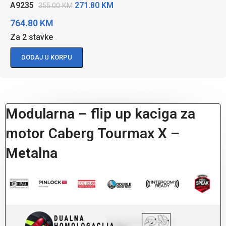
271.80
KM
A9235
355.00
KM
764.80
KM
Za 2 stavke
DODAJ U KORPU
Modularna – flip up kaciga za
motor Caberg Tourmax X –
Metalna