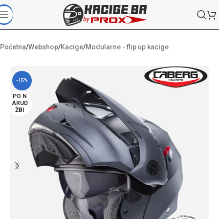
Početna
/
Webshop
/
Kacige
/
Modularne - flip up kacige
-15%
PO N
ARUD
ŽBI