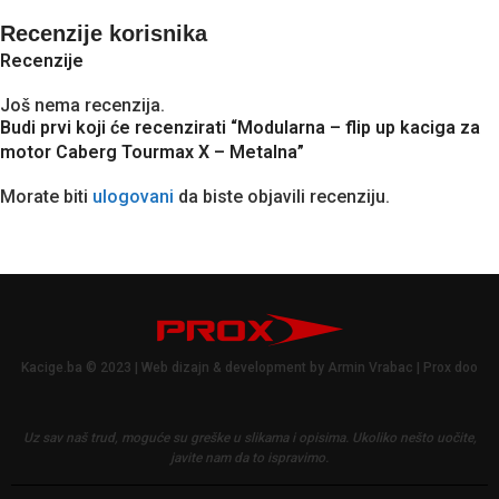
Recenzije korisnika
Recenzije
Još nema recenzija.
Budi prvi koji će recenzirati “Modularna – flip up kaciga za
motor Caberg Tourmax X – Metalna”
Morate biti
ulogovani
da biste objavili recenziju.
Kacige.ba © 2023 | Web dizajn & development by Armin Vrabac | Prox doo
Uz sav naš trud, moguće su greške u slikama i opisima.
Ukoliko nešto uočite,
javite nam da to ispravimo.