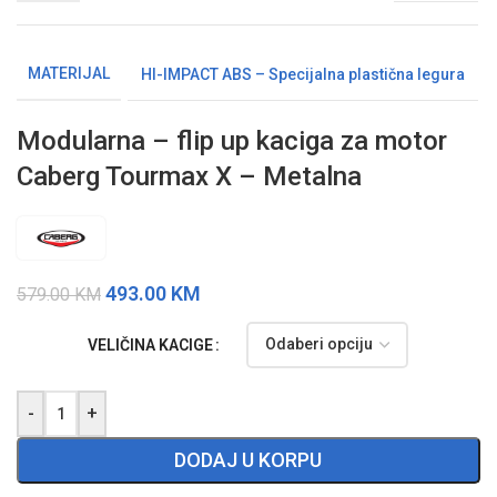
MATERIJAL
HI-IMPACT ABS – Specijalna plastična legura
Modularna – flip up kaciga za motor
Caberg Tourmax X – Metalna
493.00
KM
579.00
KM
VELIČINA KACIGE
-
+
DODAJ U KORPU