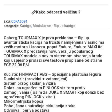
Kako odabrati veličinu ?
C0FA6091
SKU:
Kacige
,
Modularne - flip up kacige
Kategorije:
Caberg TOURMAX X je prva preklopna – flip up
avanturistička kaciga na tržištu namijenjena vlasnicima
većih motora i krosera poput Enduro, Enduro MAXI itd.
TOURMAX X predstavlja novu verziju popularnog
TOURMAX modela s novim sistemom otvaranja brade
koji uspješno prolazi sve testove propisane od strane
ECE 22.06 P/J.
Kućište: HI-IMPACT ABS – Specijalna plastična legura
Dualni vizir (providni + zatamnjeni)
Sistem brzog skidanja vizira
Dolazi sa ugrađenim PINLOCK vizirom protiv
zamagljivanja ( osim za DUKE X SMART koji dolazi bez
ugrađenog PINLOCK vizira )
Mikormetrijska kopča
Poboljšana unutrašnja cirkulacija zraka
Odvojiva i periva postava