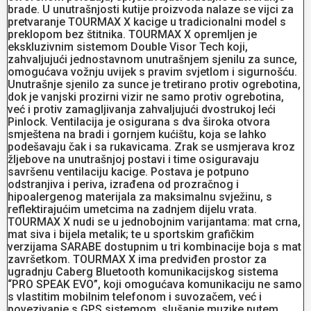
brade. U unutrašnjosti kutije proizvoda nalaze se vijci za
pretvaranje TOURMAX X kacige u tradicionalni model s
preklopom bez štitnika. TOURMAX X opremljen je
ekskluzivnim sistemom Double Visor Tech koji,
zahvaljujući jednostavnom unutrašnjem sjenilu za sunce,
omogućava vožnju uvijek s pravim svjetlom i sigurnošću.
Unutrašnje sjenilo za sunce je tretirano protiv ogrebotina,
dok je vanjski prozirni vizir ne samo protiv ogrebotina,
već i protiv zamagljivanja zahvaljujući dvostrukoj leći
Pinlock. Ventilacija je osigurana s dva široka otvora
smještena na bradi i gornjem kućištu, koja se lahko
podešavaju čak i sa rukavicama. Zrak se usmjerava kroz
žljebove na unutrašnjoj postavi i time osiguravaju
savršenu ventilaciju kacige. Postava je potpuno
odstranjiva i periva, izrađena od prozračnog i
hipoalergenog materijala za maksimalnu svježinu, s
reflektirajućim umetcima na zadnjem dijelu vrata.
TOURMAX X nudi se u jednobojnim varijantama: mat crna,
mat siva i bijela metalik; te u sportskim grafičkim
verzijama SARABE dostupnim u tri kombinacije boja s mat
završetkom. TOURMAX X ima predviđen prostor za
ugradnju Caberg Bluetooth komunikacijskog sistema
“PRO SPEAK EVO”, koji omogućava komunikaciju ne samo
s vlastitim mobilnim telefonom i suvozačem, već i
povezivanje s GPS sistemom, slušanje muzike putem