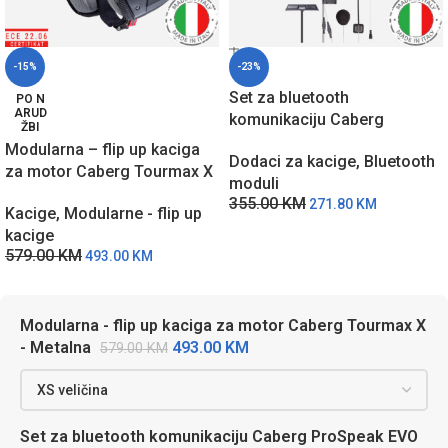
-15%
-23%
Set za bluetooth
PO N
ARUD
komunikaciju Caberg
ŽBI
ProSpeak EVO A9235
Modularna – flip up kaciga
Dodaci za kacige
,
Bluetooth
za motor Caberg Tourmax X
moduli
– Metalna
355.00
KM
271.80
KM
Kacige
,
Modularne - flip up
kacige
579.00
KM
493.00
KM
Modularna - flip up kaciga za motor Caberg Tourmax X
493.00
KM
- Metalna
579.00
KM
Set za bluetooth komunikaciju Caberg ProSpeak EVO