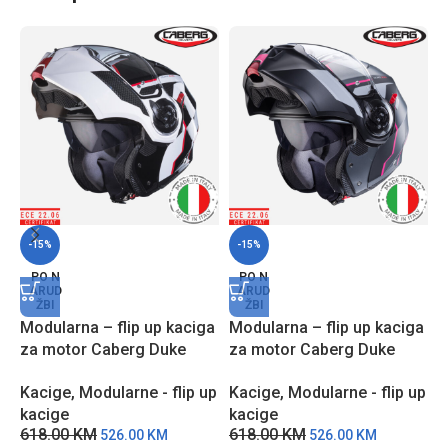
-15%
-15%
PO N
PO N
ARUD
ARUD
ŽBI
ŽBI
Modularna – flip up kaciga
Modularna – flip up kaciga
M
za motor Caberg Duke
za motor Caberg Duke
z
EVO MOVE – CBC
EVO MOVE – MCLJ
R
Kacige
,
Modularne - flip up
Kacige
,
Modularne - flip up
K
kacige
kacige
k
618.00
KM
618.00
KM
6
526.00
KM
526.00
KM