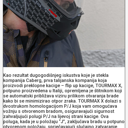
Kao rezultat dugogodišnjeg iskustva koje je stekla
kompanija Caberg, prva talijanska kompanija koja
proizvodi preklopne kacige – flip up kacige, TOURMAX X,
potpuno proizvedena u Italiji, opremljena je štitnikom koji
se automatski približava viziru prilikom otvaranja brade
kako bi se minimizirao otpor zraka. TOURMAX X dolazi s
dvostrukom homologacijom P/J koja vam omogućava
vožnju s otvorenom bradom, osiguravajući sigurnost
zahvaljujući polugi P/J na lijevoj strani kacige. Ova
poluga, kada je u položaju “J”, zaključava bradu u potpuno
otvorenom položaju, sprječavajući slučajno zatvaranje