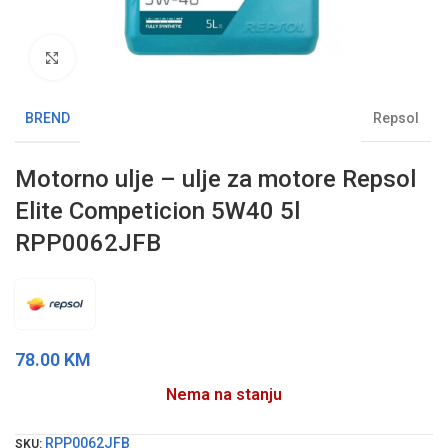
Klikni da uvećaš sliku
BREND
Repsol
Motorno ulje – ulje za motore Repsol
Elite Competicion 5W40 5l
RPP0062JFB
78.00
KM
Nema na stanju
RPP0062JFB
SKU: