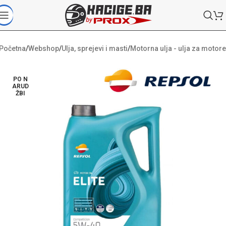
Početna
/
Webshop
/
Ulja, sprejevi i masti
/
Motorna ulja - ulja za motore
PO N
ARUD
ŽBI