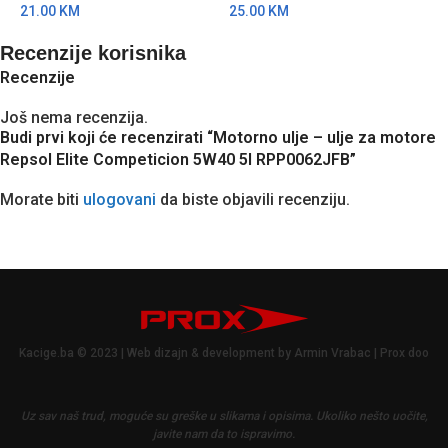
21.00
KM
25.00
KM
1
Recenzije korisnika
Recenzije
Još nema recenzija.
Budi prvi koji će recenzirati “Motorno ulje – ulje za motore
Repsol Elite Competicion 5W40 5l RPP0062JFB”
Morate biti
ulogovani
da biste objavili recenziju.
Kacige.ba © 2023 | Web dizajn & development by Armin Vrabac | Prox doo
Uz sav naš trud, moguće su greške u slikama i opisima.
Ukoliko nešto uočite,
javite nam da to ispravimo.