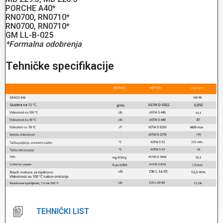
PORCHE A40*
RN0700, RN0710*
RN0700, RN0710*
GM LL-B-025
*Formalna odobrenja
Tehničke specifikacije
TEHNIČKI LIST