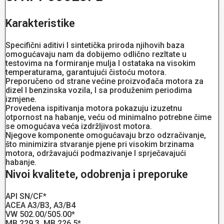
Karakteristike
Specifični aditivi I sintetička priroda njihovih baza
omogućavaju nam da dobijemo odlično rezltate u
testovima na formiranje mulja I ostataka na visokim
temperaturama, garantujući čistoću motora.
Preporučeno od strane većine proizvođača motora za
dizel I benzinska vozila, I sa produženim periodima
izmjene.
Provedena ispitivanja motora pokazuju izuzetnu
otpornost na habanje, veću od minimalno potrebne čime
se omogućava veća izdržljivost motora.
Njegove komponente omogućavaju brzo odzračivanje,
što minimizira stvaranje pjene pri visokim brzinama
motora, održavajući podmazivanje I sprječavajući
habanje.
Nivoi kvalitete, odobrenja i preporuke
API SN/CF*
ACEA A3/B3, A3/B4
VW 502.00/505.00*
MB 229.3, MB 226.5*