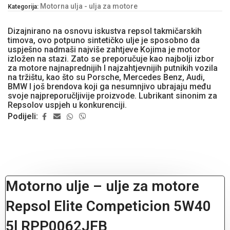
Motorna ulja - ulja za motore
Kategorija:
Dizajnirano na osnovu iskustva repsol takmičarskih
timova, ovo potpuno sintetičko ulje je sposobno da
uspješno nadmaši najviše zahtjeve Kojima je motor
izložen na stazi. Zato se preporučuje kao najbolji izbor
za motore najnaprednijih I najzahtjevnijih putnikih vozila
na tržištu, kao što su Porsche, Mercedes Benz, Audi,
BMW I još brendova koji ga nesumnjivo ubrajaju među
svoje najpreporučljivije proizvode. Lubrikant sinonim za
Repsolov uspjeh u konkurenciji.
Podijeli:
Motorno ulje – ulje za motore
Repsol Elite Competicion 5W40
5l RPP0062JFB