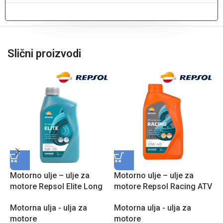
Slični proizvodi
Motorno ulje – ulje za
Motorno ulje – ulje za
M
motore Repsol Elite Long
motore Repsol Racing ATV
m
Life 50700/50400 5W30 1l
4T 10W40 1l RPP2005MHC
1
Motorna ulja - ulja za
Motorna ulja - ulja za
M
RPP0057IHA
motore
motore
m