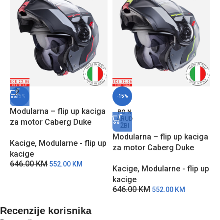
-15%
-15%
Modularna – flip up kaciga
PO N
ARUD
za motor Caberg Duke
ŽBI
EVO MOVE – MCC
Modularna – flip up kaciga
M
Kacige
,
Modularne - flip up
za motor Caberg Duke
z
kacige
EVO MOVE – MCŽ
–
646.00
KM
552.00
KM
Kacige
,
Modularne - flip up
K
kacige
k
646.00
KM
5
552.00
KM
Recenzije korisnika