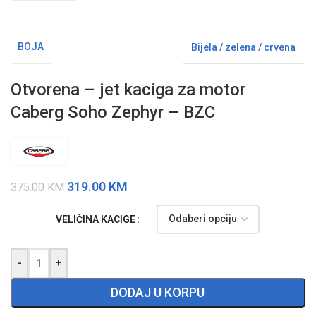
BOJA
Bijela / zelena / crvena
Otvorena – jet kaciga za motor
Caberg Soho Zephyr – BZC
319.00
KM
375.00
KM
VELIČINA KACIGE
-
+
DODAJ U KORPU