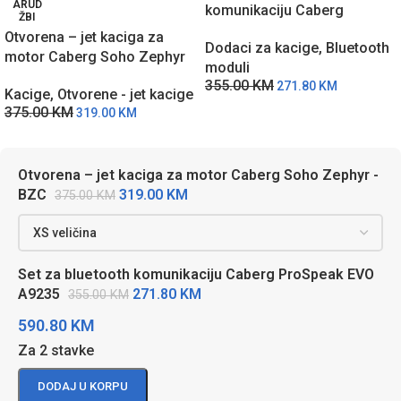
ARUD
komunikaciju Caberg
ŽBI
ProSpeak EVO A9235
Otvorena – jet kaciga za
Dodaci za kacige
,
Bluetooth
motor Caberg Soho Zephyr
moduli
– BZC
355.00
KM
271.80
KM
Kacige
,
Otvorene - jet kacige
375.00
KM
319.00
KM
Otvorena – jet kaciga za motor Caberg Soho Zephyr -
319.00
KM
BZC
375.00
KM
Set za bluetooth komunikaciju Caberg ProSpeak EVO
271.80
KM
A9235
355.00
KM
590.80
KM
Za 2 stavke
DODAJ U KORPU