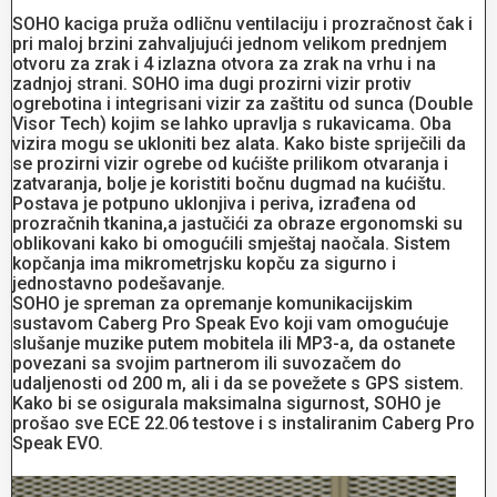
SOHO kaciga pruža odličnu ventilaciju i prozračnost čak i
pri maloj brzini zahvaljujući jednom velikom prednjem
otvoru za zrak i 4 izlazna otvora za zrak na vrhu i na
zadnjoj strani. SOHO ima dugi prozirni vizir protiv
ogrebotina i integrisani vizir za zaštitu od sunca (Double
Visor Tech) kojim se lahko upravlja s rukavicama. Oba
vizira mogu se ukloniti bez alata. Kako biste spriječili da
se prozirni vizir ogrebe od kućište prilikom otvaranja i
zatvaranja, bolje je koristiti bočnu dugmad na kućištu.
Postava je potpuno uklonjiva i periva, izrađena od
prozračnih tkanina,a jastučići za obraze ergonomski su
oblikovani kako bi omogućili smještaj naočala. Sistem
kopčanja ima mikrometrjsku kopču za sigurno i
jednostavno podešavanje.
SOHO je spreman za opremanje komunikacijskim
sustavom Caberg Pro Speak Evo koji vam omogućuje
slušanje muzike putem mobitela ili MP3-a, da ostanete
povezani sa svojim partnerom ili suvozačem do
udaljenosti od 200 m, ali i da se povežete s GPS sistem.
Kako bi se osigurala maksimalna sigurnost, SOHO je
prošao sve ECE 22.06 testove i s instaliranim Caberg Pro
Speak EVO.