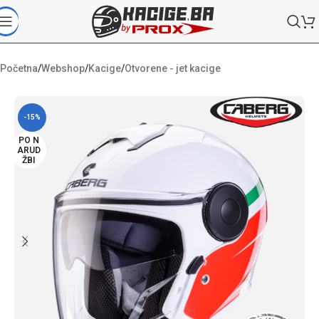
Početna
/
Webshop
/
Kacige
/
Otvorene - jet kacige
-15%
PO N
ARUD
ŽBI