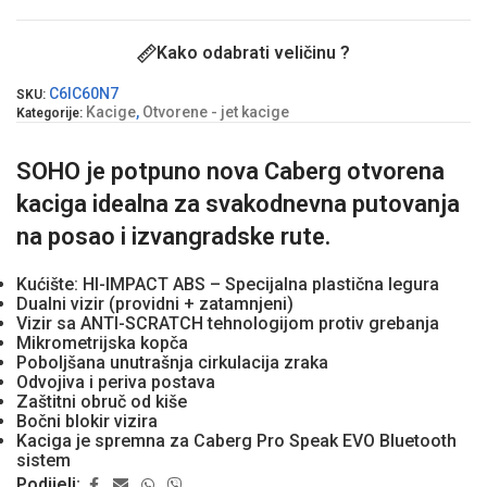
Kako odabrati veličinu ?
C6IC60N7
SKU:
Kacige
,
Otvorene - jet kacige
Kategorije:
SOHO je potpuno nova Caberg otvorena
kaciga idealna za svakodnevna putovanja
na posao i izvangradske rute.
Kućište: HI-IMPACT ABS – Specijalna plastična legura
Dualni vizir (providni + zatamnjeni)
Vizir sa ANTI-SCRATCH tehnologijom protiv grebanja
Mikrometrijska kopča
Poboljšana unutrašnja cirkulacija zraka
Odvojiva i periva postava
Zaštitni obruč od kiše
Bočni blokir vizira
Kaciga je spremna za Caberg Pro Speak EVO Bluetooth
sistem
Podijeli: