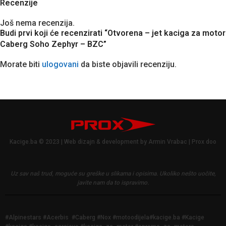
Recenzije
Još nema recenzija.
Budi prvi koji će recenzirati “Otvorena – jet kaciga za motor
Caberg Soho Zephyr – BZC”
Morate biti
ulogovani
da biste objavili recenziju.
Kacige.ba © 2023 | Web dizajn & development by Armin Vrabac | Prox doo
Uz sav naš trud, moguće su greške u slikama i opisima.
Ukoliko nešto uočite,
javite nam da to ispravimo.
#Alpinestars #Acerbis #Caberg #Nox #motoodijela#kacige.ba #Kacige