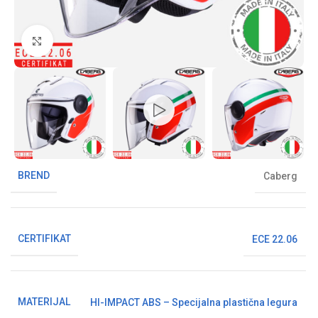
Klikni da uvećaš sliku
BREND
Caberg
CERTIFIKAT
ECE 22.06
MATERIJAL
HI-IMPACT ABS – Specijalna plastična legura