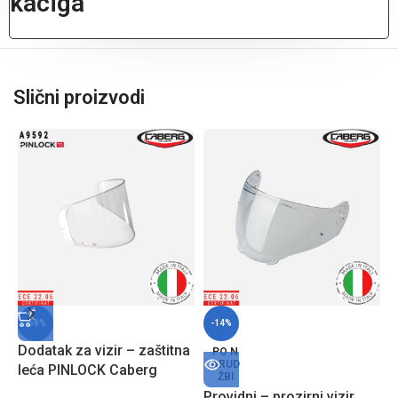
kaciga
Slični proizvodi
-58%
-14%
Dodatak za vizir – zaštitna
PO N
ARUD
leća PINLOCK Caberg
ŽBI
A9592 sa zaštitom protiv
Providni – prozirni vizir
P