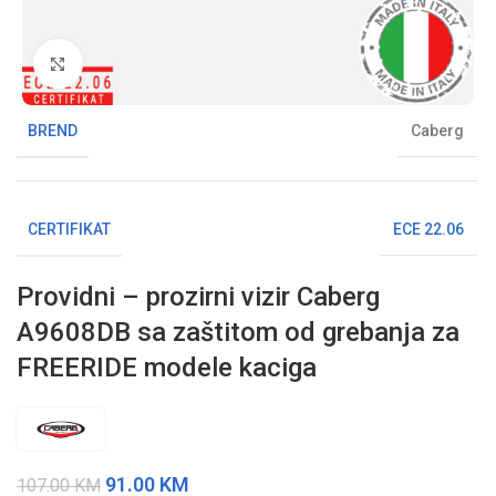
Klikni da uvećaš sliku
BREND
Caberg
CERTIFIKAT
ECE 22.06
Providni – prozirni vizir Caberg
A9608DB sa zaštitom od grebanja za
FREERIDE modele kaciga
91.00
KM
107.00
KM