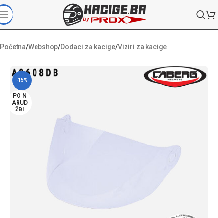
Početna
/
Webshop
/
Dodaci za kacige
/
Viziri za kacige
-15%
PO N
ARUD
ŽBI