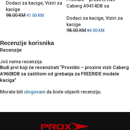
Dodaci za kacige
,
Viziri za
zamagljivanja
Caberg A9414DB sa
C
kacige
zaštitom od grebanja za
z
98.00
KM
41.00
KM
Dodaci za kacige
,
Viziri za
D
Levo X modele kaciga
T
kacige
k
98.00
KM
1
84.00
KM
Recenzije korisnika
Recenzije
Još nema recenzija.
Budi prvi koji će recenzirati “Providni – prozirni vizir Caberg
A9608DB sa zaštitom od grebanja za FREERIDE modele
kaciga”
Morate biti
ulogovani
da biste objavili recenziju.