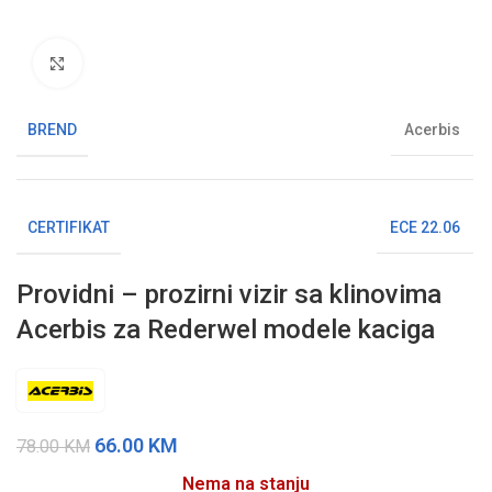
Klikni da uvećaš sliku
BREND
Acerbis
CERTIFIKAT
ECE 22.06
Providni – prozirni vizir sa klinovima
Acerbis za Rederwel modele kaciga
66.00
KM
78.00
KM
Nema na stanju