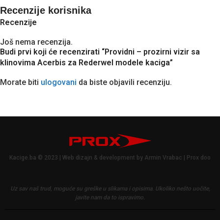
Recenzije korisnika
Recenzije
Još nema recenzija.
Budi prvi koji će recenzirati “Providni – prozirni vizir sa
klinovima Acerbis za Rederwel modele kaciga”
Morate biti
ulogovani
da biste objavili recenziju.
Kacige.ba © 2023 | Web dizajn & development by Armin Vrabac | Prox doo
Uz sav naš trud, moguće su greške u slikama i opisima.
Ukoliko nešto uočite,
javite nam da to ispravimo.