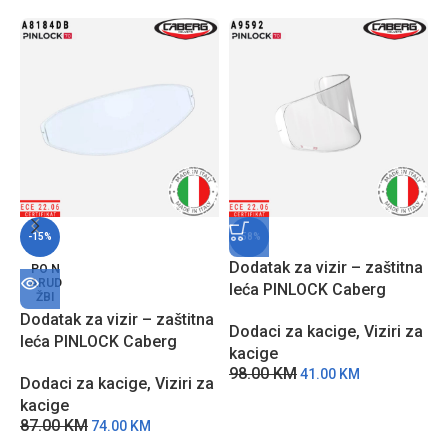
-15%
-58%
Dodatak za vizir – zaštitna
PO N
ARUD
leća PINLOCK Caberg
ŽBI
A9592 sa zaštitom protiv
Dodatak za vizir – zaštitna
P
Dodaci za kacige
,
Viziri za
zamagljivanja
leća PINLOCK Caberg
C
kacige
A8184DB sa zaštitom
z
98.00
KM
41.00
KM
Dodaci za kacige
,
Viziri za
D
protiv zamagljivanja
D
kacige
k
87.00
KM
9
74.00
KM