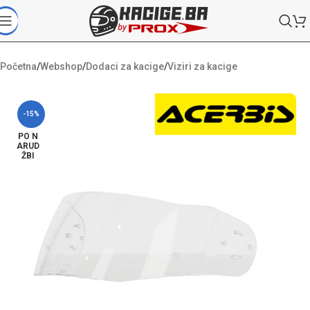
Početna
/
Webshop
/
Dodaci za kacige
/
Viziri za kacige
-15%
PO N
ARUD
ŽBI