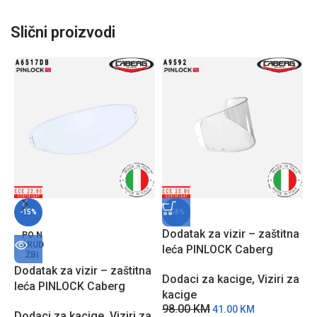
Slični proizvodi
-15%
-58%
Dodatak za vizir – zaštitna
E
PO N
ARUD
leća PINLOCK Caberg
C
ŽBI
A9592 sa zaštitom protiv
o
Dodatak za vizir – zaštitna
Dodaci za kacige
,
Viziri za
D
zamagljivanja
I
leća PINLOCK Caberg
kacige
k
A6517DB sa zaštitom
98.00
KM
1
41.00
KM
Dodaci za kacige
,
Viziri za