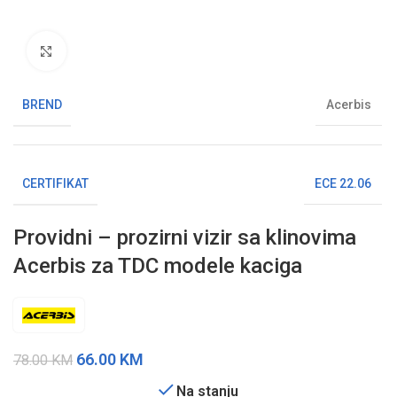
Klikni da uvećaš sliku
BREND
Acerbis
CERTIFIKAT
ECE 22.06
Providni – prozirni vizir sa klinovima
Acerbis za TDC modele kaciga
66.00
KM
78.00
KM
Na stanju