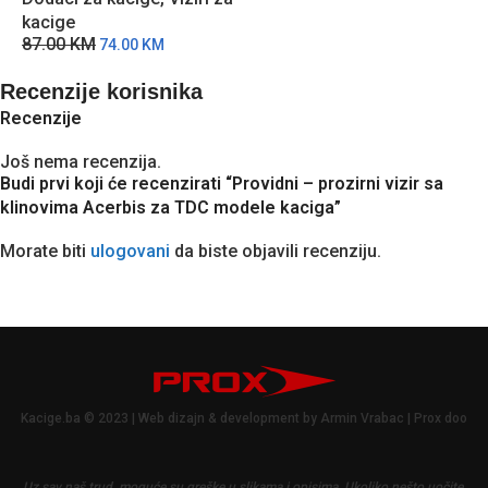
protiv zamagljivanja
kacige
87.00
KM
74.00
KM
Recenzije korisnika
Recenzije
Još nema recenzija.
Budi prvi koji će recenzirati “Providni – prozirni vizir sa
klinovima Acerbis za TDC modele kaciga”
Morate biti
ulogovani
da biste objavili recenziju.
Kacige.ba © 2023 | Web dizajn & development by Armin Vrabac | Prox doo
Uz sav naš trud, moguće su greške u slikama i opisima.
Ukoliko nešto uočite,