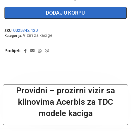
DODAJ U KORPU
0025342.120
SKU:
Viziri za kacige
Kategorija:
Podijeli:
Providni – prozirni vizir sa
klinovima Acerbis za TDC
modele kaciga