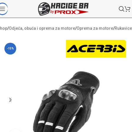
hop
/
Odjeća, obuća i oprema za motore
/
Oprema za motore
/
Rukavice
-15%