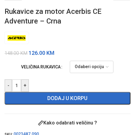
Rukavice za motor Acerbis CE
Adventure – Crna
126.00
KM
148.00
KM
VELIČINA RUKAVICA
-
+
DODAJ U KORPU
Kako odabrati veličinu ?
0023487.090
SKU: