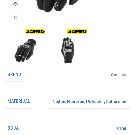
360° pregled proizvoda
Klikni da uvećaš sliku
BREND
Acerbis
MATERIJAL
Najlon
,
Neopren
,
Poliester
,
Poliuretan
BOJA
Crna