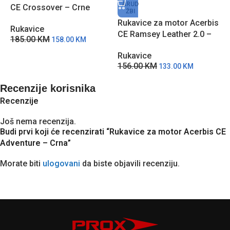
ARUD
CE Crossover – Crne
ŽBI
Rukavice za motor Acerbis
R
Rukavice
CE Ramsey Leather 2.0 –
C
185.00
KM
158.00
KM
Crne
C
Rukavice
R
156.00
KM
1
133.00
KM
Recenzije korisnika
Recenzije
Još nema recenzija.
Budi prvi koji će recenzirati “Rukavice za motor Acerbis CE
Adventure – Crna”
Morate biti
ulogovani
da biste objavili recenziju.