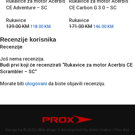
Rukavice za motor Acerbis
Rukavice za motor Acerbis
R
CE Adventure – SC
CE Carbon G 3.0 – SC
1
Rukavice
Rukavice
139.00
KM
171.00
KM
118.00
KM
146.00
KM
Recenzije korisnika
Recenzije
Još nema recenzija.
Budi prvi koji će recenzirati “Rukavice za motor Acerbis CE
Scrambler – SC”
Morate biti
ulogovani
da biste objavili recenziju.
Kacige.ba © 2023 | Web dizajn & development by Armin Vrabac | Prox doo