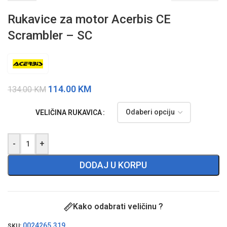
Rukavice za motor Acerbis CE
Scrambler – SC
114.00
KM
134.00
KM
VELIČINA RUKAVICA
-
+
DODAJ U KORPU
Kako odabrati veličinu ?
0024265.319
SKU: