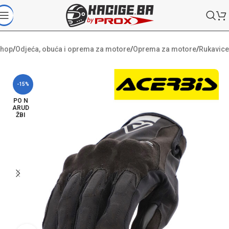
hop
/
Odjeća, obuća i oprema za motore
/
Oprema za motore
/
Rukavice
-15%
PO N
ARUD
ŽBI