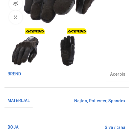
360° pregled proizvoda
Klikni da uvećaš sliku
BREND
Acerbis
MATERIJAL
Najlon
,
Poliester
,
Spandex
BOJA
Siva / crna