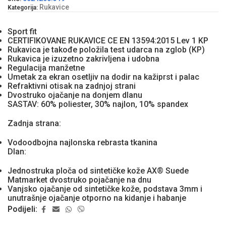
Rukavice
Kategorija:
Sport fit
CERTIFIKOVANE RUKAVICE CE EN 13594:2015 Lev 1 KP
Rukavica je takođe položila test udarca na zglob (KP)
Rukavica je izuzetno zakrivljena i udobna
Regulacija manžetne
Umetak za ekran osetljiv na dodir na kažiprst i palac
Refraktivni otisak na zadnjoj strani
Dvostruko ojačanje na donjem dlanu
SASTAV: 60% poliester, 30% najlon, 10% spandex
Zadnja strana:
Vodoodbojna najlonska rebrasta tkanina
Dlan:
Jednostruka ploča od sintetičke kože AX® Suede
Matmarket dvostruko pojačanje na dnu
Vanjsko ojačanje od sintetičke kože, podstava 3mm i
unutrašnje ojačanje otporno na kidanje i habanje
Podijeli: