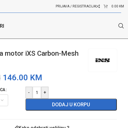
PRIJAVA / REGISTRACIJA
0.00
KM
RI
za motor iXS Carbon-Mesh
146.00
KM
M
ICA
-
+
DODAJ U KORPU
Kako odabrati veličinu ?