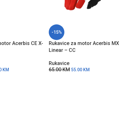
-15%
-15
otor Acerbis CE X-
Rukavice za motor Acerbis MX
PO 
ARU
Linear – CC
ŽBI
Ruka
Rukavice
Line
65.00
KM
00
KM
55.00
KM
Ruka
81.