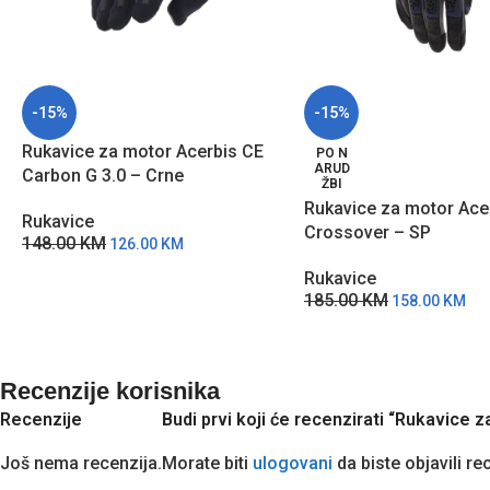
-15%
-15%
Rukavice za motor Acerbis CE
PO N
ARUD
Carbon G 3.0 – Crne
ŽBI
Rukavice za motor Ace
Rukavice
Crossover – SP
148.00
KM
126.00
KM
Rukavice
185.00
KM
158.00
KM
Recenzije korisnika
Recenzije
Budi prvi koji će recenzirati “Rukavice
Još nema recenzija.
Morate biti
ulogovani
da biste objavili re