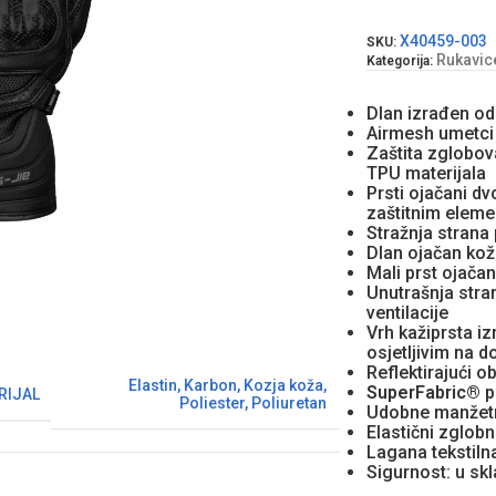
X40459-003
SKU:
Rukavic
Kategorija:
Dlan izrađen od
Airmesh umetci
Zaštita zglobova
TPU materijala
Prsti ojačani d
zaštitnim elem
Stražnja stran
Dlan ojačan ko
Mali prst ojača
Unutrašnja stran
ventilacije
Vrh kažiprsta i
osjetljivim na d
Reflektirajući o
Elastin
,
Karbon
,
Kozja koža
,
SuperFabric®
p
RIJAL
Poliester
,
Poliuretan
Udobne manžet
Elastični zglobn
Lagana tekstiln
Sigurnost: u s