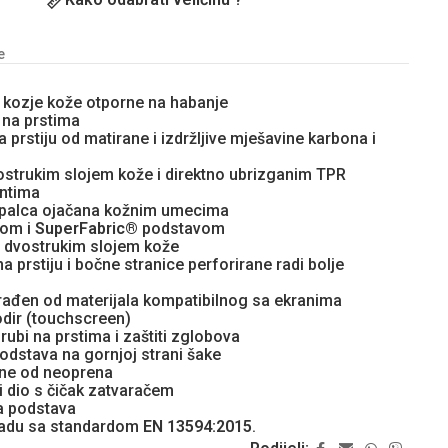
e
 kozje kože otporne na habanje
 na prstima
 prstiju od matirane i izdržljive mješavine karbona i
vostrukim slojem kože i direktno ubrizganim TPR
entima
a palca ojačana kožnim umecima
žom i
SuperFabric®
podstavom
n dvostrukim slojem kože
a prstiju i bočne stranice perforirane radi bolje
zrađen od materijala kompatibilnog sa ekranima
odir (touchscreen)
brubi na prstima i zaštiti zglobova
odstava na gornjoj strani šake
ne od neoprena
i dio s čičak zatvaračem
a podstava
kladu sa standardom
EN 13594:2015
.