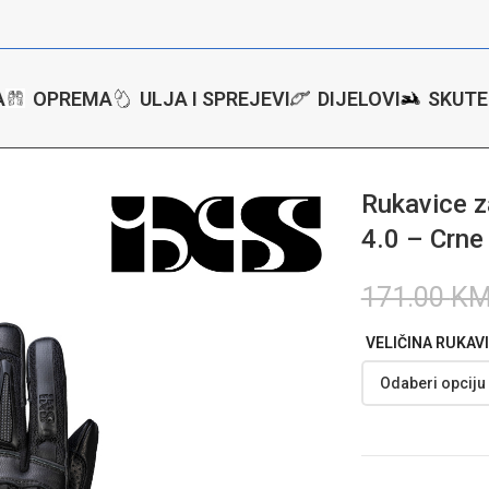
A
OPREMA
ULJA I SPREJEVI
DIJELOVI
SKUTE
tore
/
Rukavice
/
Rukavice za motor iXS Carbon-Mesh 4.0 – Crne
Rukavice 
4.0 – Crne
171.00
K
VELIČINA RUKAV