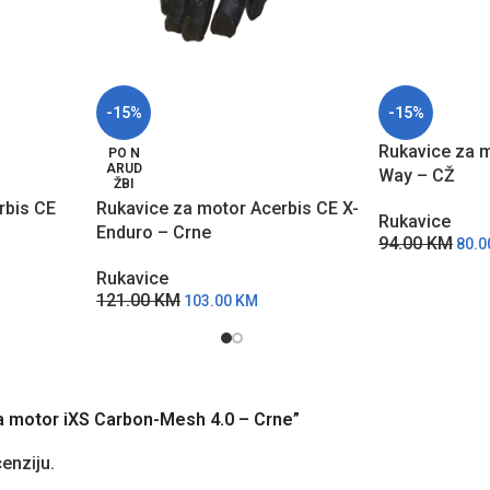
-15%
-15%
Rukavice za m
PO N
ARUD
Way – CŽ
ŽBI
rbis CE
Rukavice za motor Acerbis CE X-
Rukavice
Enduro – Crne
94.00
KM
80.
Rukavice
121.00
KM
103.00
KM
 za motor iXS Carbon-Mesh 4.0 – Crne”
cenziju.