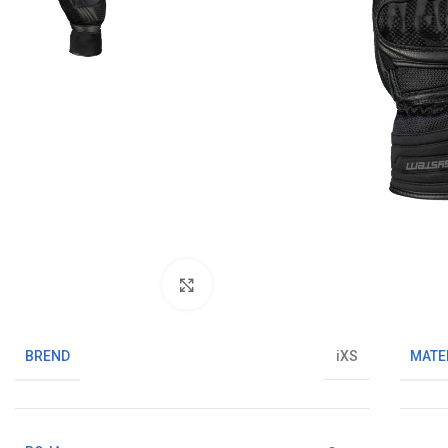
Klikni da uvećaš sliku
BREND
MATE
iXS