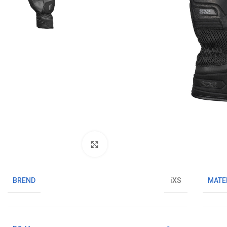
Klikni da uvećaš sliku
BREND
MATE
iXS