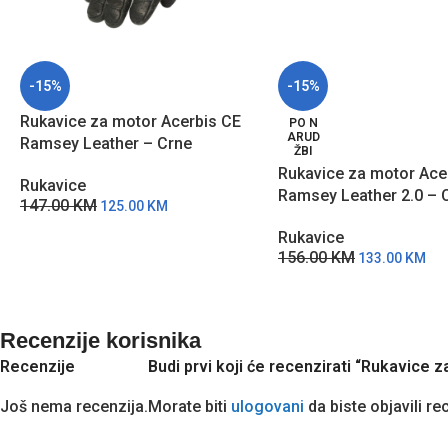
-15%
-15%
Rukavice za motor Acerbis CE
PO N
ARUD
Ramsey Leather – Crne
ŽBI
Rukavice za motor Ace
Rukavice
Ramsey Leather 2.0 – 
147.00
KM
125.00
KM
Rukavice
156.00
KM
133.00
KM
Recenzije korisnika
Recenzije
Budi prvi koji će recenzirati “Rukavice 
Još nema recenzija.
Morate biti
ulogovani
da biste objavili re