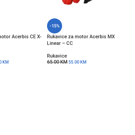
-15%
-15
otor Acerbis CE X-
Rukavice za motor Acerbis MX
Vodo
Linear – CC
za m
Rukavice
Ruka
65.00
KM
53.
00
KM
55.00
KM