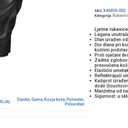
X40450-003
SKU:
Rukavic
Kategorija:
Ljetne rukavice
Lagana unutrašn
Dlan izrađen od
Dio dlana pri k
kožnim podsta
Prsti ojačani d
Zaštita zglobova
presvučena ko
Elastični umetak
Reflektirajući u
Kažiprst izrađe
dodir (touchscr
Manžetna od neo
Sigurnost: u s
Elastin
,
Guma
,
Kozja koža
,
Poliester
,
RIJAL
Poliuretan