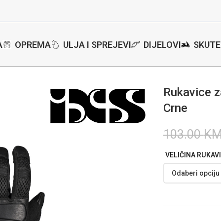
A
OPREMA
ULJA I SPREJEVI
DIJELOVI
SKUTE
tore
/
Rukavice
/
Rukavice za motor iXS Cartago 2.0 – Crne
Rukavice z
Crne
103.00
K
VELIČINA RUKAV