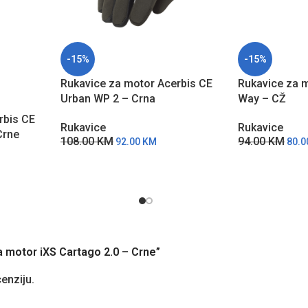
-15%
-15%
Rukavice za motor Acerbis CE
Rukavice za m
Urban WP 2 – Crna
Way – CŽ
rbis CE
Rukavice
Rukavice
Crne
108.00
KM
94.00
KM
92.00
KM
80.
za motor iXS Cartago 2.0 – Crne”
cenziju.