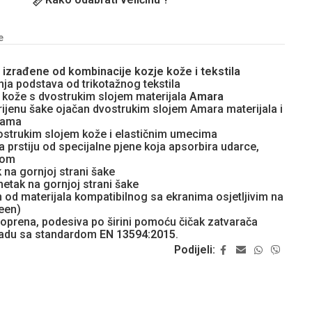
e
 izrađene od kombinacije kozje kože i tekstila
ja podstava od trikotažnog tekstila
 kože s dvostrukim slojem materijala
Amara
orijenu šake ojačan dvostrukim slojem Amara materijala i
vama
vostrukim slojem kože i elastičnim umecima
 prstiju od specijalne pjene koja apsorbira udarce,
žom
 na gornjoj strani šake
metak na gornjoj strani šake
n od materijala kompatibilnog sa ekranima osjetljivim na
een)
prena, podesiva po širini pomoću čičak zatvarača
kladu sa standardom
EN 13594:2015
.
Podijeli: