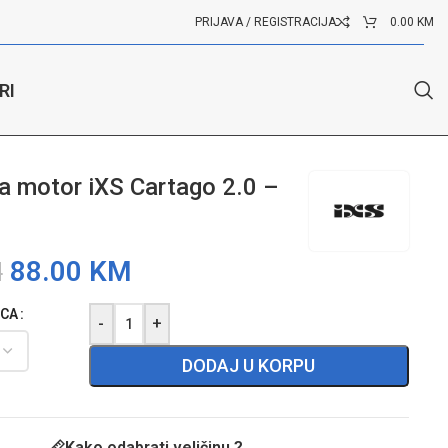
PRIJAVA / REGISTRACIJA
0.00
KM
RI
a motor iXS Cartago 2.0 –
88.00
KM
M
ICA
-
+
DODAJ U KORPU
Kako odabrati veličinu ?