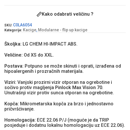
Kako odabrati veličinu ?
C0LA6054
SKU:
Kacige
,
Modularne - flip up kacige
Kategorije:
Školjka:
LG CHEM HI-IMPACT ABS.
Veličine:
Od XS do XXL.
Postava:
Potpuno se može skinuti i oprati, izrađena od
hipoalergenih i prozračnih materijala.
Viziri:
Vanjski prozirni vizir otporan na ogrebotine i
sočivo protiv magljenja
Pinlock Max Vision 70
.
Unutrašnji vizir protiv sunca otporan na ogrebotine.
Kopča:
Mikrometarska kopča za brzo i jednostavno
pričvršćivanje.
Homologacija:
ECE 22.06 P/J (moguće je da TRIP
posjeduje i dodatnu lokalnu homologaciju uz ECE 22.06).