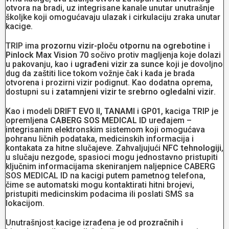
otvora na bradi, uz integrisane kanale unutar unutrašnje
školjke koji omogućavaju ulazak i cirkulaciju zraka unutar
kacige.
TRIP ima
prozornu vizir-ploču otpornu na ogrebotine
i
Pinlock Max Vision 70
sočivo protiv magljenja koje dolazi
u pakovanju, kao i
ugrađeni vizir za sunce
koji je dovoljno
dug da zaštiti lice tokom vožnje čak i kada je brada
otvorena i prozirni vizir podignut. Kao dodatna oprema,
dostupni su i
zatamnjeni vizir
te
srebrno ogledalni vizir
.
Kao i modeli
DRIFT EVO II, TANAMI
i
GP01
, kaciga TRIP je
opremljena
CABERG SOS MEDICAL ID
uređajem –
integrisanim elektronskim sistemom koji omogućava
pohranu ličnih podataka, medicinskih informacija i
kontakata za hitne slučajeve. Zahvaljujući
NFC tehnologiji
,
u slučaju nezgode, spasioci mogu jednostavno pristupiti
ključnim informacijama skeniranjem naljepnice CABERG
SOS MEDICAL ID na kacigi putem pametnog telefona,
čime se automatski mogu kontaktirati hitni brojevi,
pristupiti medicinskim podacima ili poslati SMS sa
lokacijom.
Unutrašnjost kacige izrađena je od
prozračnih i