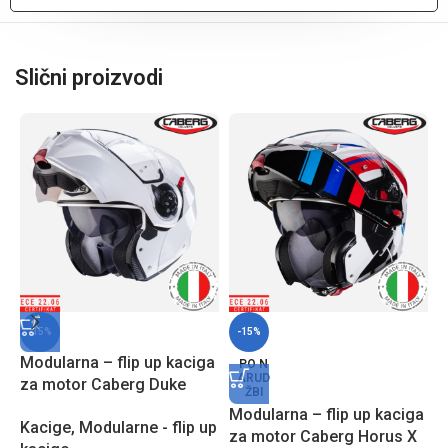
Slični proizvodi
-15%
-15%
Modularna – flip up kaciga
PO N
ARUD
za motor Caberg Duke
ŽBI
EVO – BM
Modularna – flip up kaciga
M
Kacige
,
Modularne - flip up
za motor Caberg Horus X
z