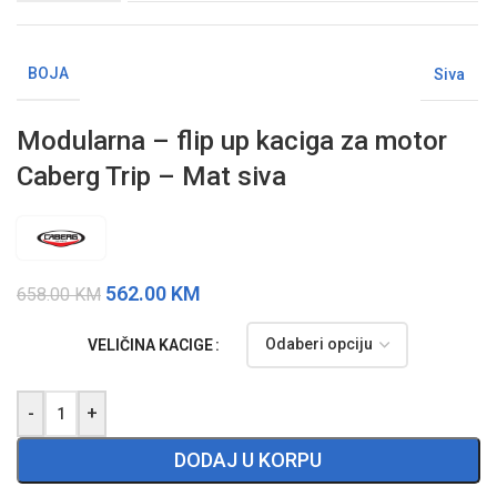
BOJA
Siva
Modularna – flip up kaciga za motor
Caberg Trip – Mat siva
562.00
KM
658.00
KM
VELIČINA KACIGE
-
+
DODAJ U KORPU