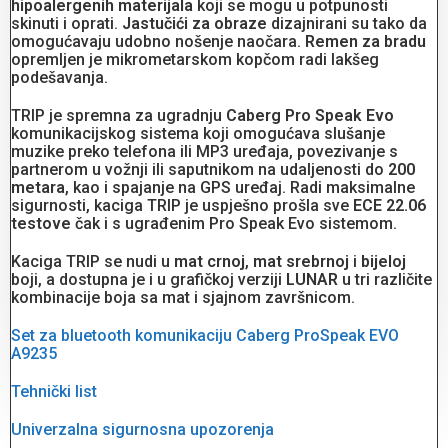
hipoalergenih materijala
koji se mogu u potpunosti
skinuti i oprati.
Jastučići za obraze
dizajnirani su tako da
omogućavaju udobno nošenje naočara.
Remen za bradu
opremljen je mikrometarskom kopčom radi lakšeg
podešavanja.
TRIP je spremna za ugradnju
Caberg Pro Speak Evo
komunikacijskog sistema koji omogućava slušanje
muzike preko telefona ili MP3 uređaja, povezivanje s
partnerom u vožnji ili saputnikom na udaljenosti do
200
metara
, kao i spajanje na GPS uređaj. Radi maksimalne
sigurnosti, kaciga TRIP je uspješno prošla sve
ECE 22.06
testove
čak i s ugrađenim Pro Speak Evo sistemom.
Kaciga TRIP se nudi u
mat crnoj
,
mat srebrnoj
i
bijeloj
boji, a dostupna je i u grafičkoj verziji
LUNAR
u tri različite
kombinacije boja sa mat i sjajnom završnicom.
Set za bluetooth komunikaciju Caberg ProSpeak EVO
A9235
Tehnički list
Univerzalna sigurnosna upozorenja