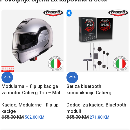
-15%
-23%
Modularna – flip up kaciga
Set za bluetooth
za motor Caberg Trip – Mat
komunikaciju Caberg
siva
ProSpeak EVO A9235
Kacige
,
Modularne - flip up
Dodaci za kacige
,
Bluetooth
kacige
moduli
658.00
KM
355.00
KM
562.00
KM
271.80
KM