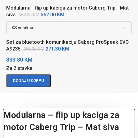
Modularna - flip up kaciga za motor Caberg Trip - Mat
562.00
KM
siva
658.00
KM
Set za bluetooth komunikaciju Caberg ProSpeak EVO
271.80
KM
A9235
355.00
KM
833.80
KM
Za 2 stavke
DODAJ U KORPU
Modularna – flip up kaciga za
motor Caberg Trip – Mat siva