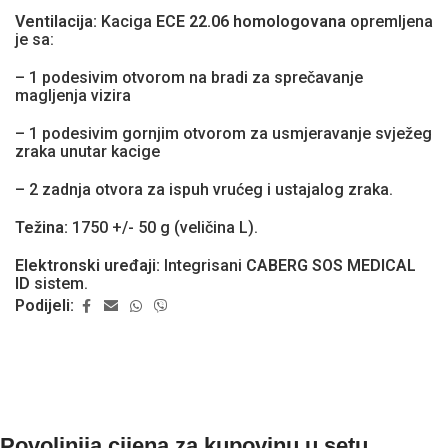
Ventilacija:
Kaciga
ECE 22.06 homologovana
opremljena
je sa:
– 1 podesivim otvorom na bradi za sprečavanje
magljenja vizira
– 1 podesivim gornjim otvorom za usmjeravanje svježeg
zraka unutar kacige
– 2 zadnja otvora za ispuh vrućeg i ustajalog zraka.
Težina:
1750 +/- 50 g (veličina L).
Elektronski uređaji:
Integrisani
CABERG SOS MEDICAL
ID
sistem.
Podijeli:
Povoljnija cijena za kupovinu u setu