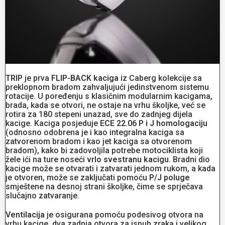
TRIP
je prva
FLIP-BACK kaciga
iz Caberg kolekcije sa
preklopnom bradom zahvaljujući jedinstvenom sistemu
rotacije. U poređenju s klasičnim modularnim kacigama,
brada, kada se otvori, ne ostaje na vrhu školjke, već se
rotira za 180 stepeni unazad, sve do zadnjeg dijela
kacige. Kaciga posjeduje
ECE 22.06 P i J homologaciju
(odnosno odobrena je i kao integralna kaciga sa
zatvorenom bradom i kao jet kaciga sa otvorenom
bradom), kako bi zadovoljila potrebe motociklista koji
žele ići na ture noseći
vrlo svestranu kacigu
. Bradni dio
kacige može se otvarati i zatvarati jednom rukom, a kada
je otvoren, može se zaključati pomoću
P/J poluge
smještene na desnoj strani školjke, čime se sprječava
slučajno zatvaranje.
Ventilacija
je osigurana pomoću podesivog otvora na
vrhu kacige, dva zadnja otvora za ispuh zraka i velikog