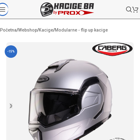
Početna
/
Webshop
/
Kacige
/
Modularne - flip up kacige
-15%