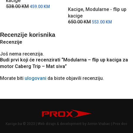
kacige
Road – BSPPC
R
538.00
KM
459.00
KM
Kacige
,
Modularne - flip up
K
kacige
k
650.00
KM
6
553.00
KM
Recenzije korisnika
Recenzije
Još nema recenzija.
Budi prvi koji će recenzirati “Modularna – flip up kaciga za
motor Caberg Trip – Mat siva”
Morate biti
ulogovani
da biste objavili recenziju.
Kacige.ba © 2023 | Web dizajn & development by Armin Vrabac | Prox doo