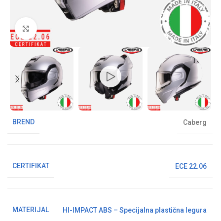
Klikni da uvećaš sliku
BREND
Caberg
CERTIFIKAT
ECE 22.06
MATERIJAL
HI-IMPACT ABS – Specijalna plastična legura