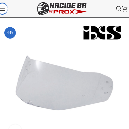
Početna
/
Webshop
/
Dodaci za kacige
/
Viziri za kacige
-15%