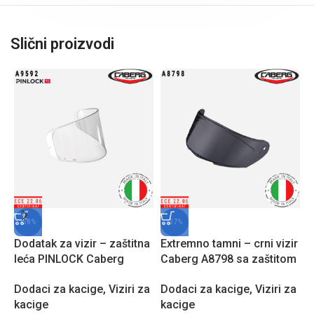
Slični proizvodi
-58%
-37%
Dodatak za vizir – zaštitna
Extremno tamni – crni vizir
leća PINLOCK Caberg
Caberg A8798 sa zaštitom
A9592 sa zaštitom protiv
od grebanja za AVALON /
P
Dodaci za kacige
,
Viziri za
Dodaci za kacige
,
Viziri za
zamagljivanja
AVALON X modele kaciga
C
kacige
kacige
z