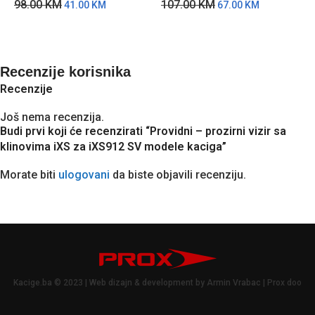
98.00
KM
107.00
KM
41.00
KM
67.00
KM
D
D
k
9
Recenzije korisnika
Recenzije
Još nema recenzija.
Budi prvi koji će recenzirati “Providni – prozirni vizir sa
klinovima iXS za iXS912 SV modele kaciga”
Morate biti
ulogovani
da biste objavili recenziju.
Kacige.ba © 2023 | Web dizajn & development by Armin Vrabac | Prox doo