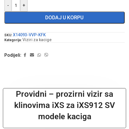
-
+
DODAJ U KORPU
X14093-VVP-KFK
SKU:
Viziri za kacige
Kategorija:
Podijeli:
Providni – prozirni vizir sa
klinovima iXS za iXS912 SV
modele kaciga