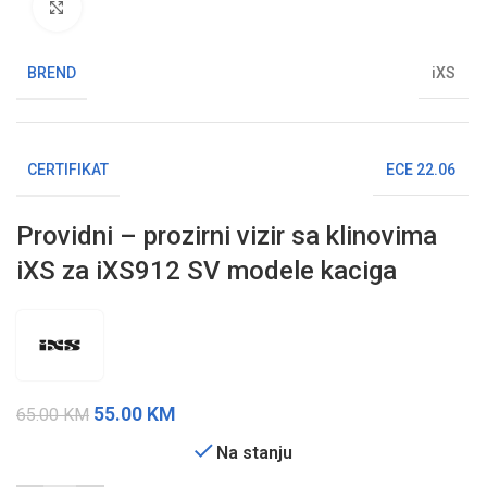
Klikni da uvećaš sliku
BREND
iXS
CERTIFIKAT
ECE 22.06
Providni – prozirni vizir sa klinovima
iXS za iXS912 SV modele kaciga
55.00
KM
65.00
KM
Na stanju