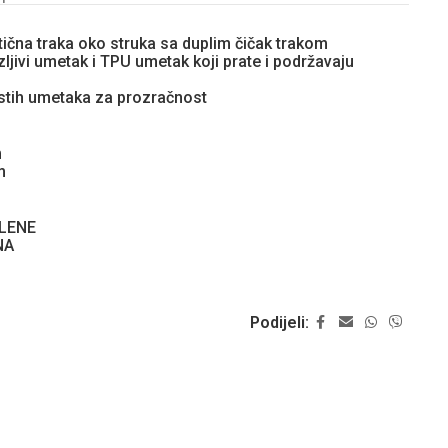
tična traka oko struka sa duplim čičak trakom
ljivi umetak i TPU umetak koji prate i podržavaju
stih umetaka za prozračnost
m
m
LENE
NA
Podijeli: