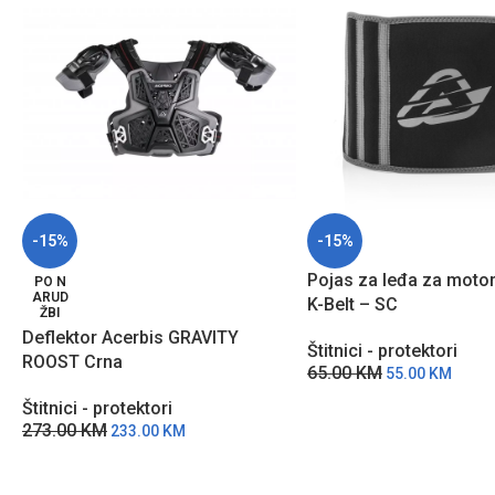
-15%
-15%
Pojas za leđa za motor
PO N
ARUD
K-Belt – SC
ŽBI
Deflektor Acerbis GRAVITY
Štitnici - protektori
ROOST Crna
65.00
KM
55.00
KM
Štitnici - protektori
273.00
KM
233.00
KM