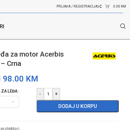
PRIJAVA / REGISTRACIJA
0.00
KM
RI
– Crna
eđa za motor Acerbis
 – Crna
98.00
KM
M
 ZA LEĐA
-
+
DODAJ U KORPU
- protektori