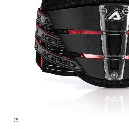
Klikni da uvećaš sliku