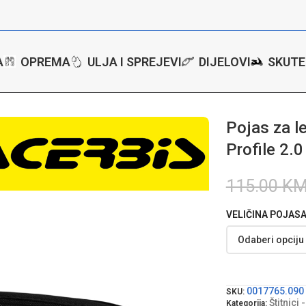
A
OPREMA
ULJA I SPREJEVI
DIJELOVI
SKUTE
tore
/
Štitnici - protektori
/
Pojas za leđa za motor Acerbis Profile 2.0 
Pojas za l
Profile 2.0
115.00
K
VELIČINA POJASA
0017765.090
SKU:
Štitnici 
Kategorija: