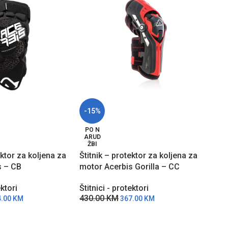
-15%
-15
PO N
PO 
ARUD
ARU
ŽBI
ŽBI
ektor za koljena za
Štitnik – protektor za koljena za
Štit
s – CB
motor Acerbis Gorilla – CC
prot
CŽ
ektori
Štitnici - protektori
Štitn
430.00
KM
220
4.00
KM
367.00
KM