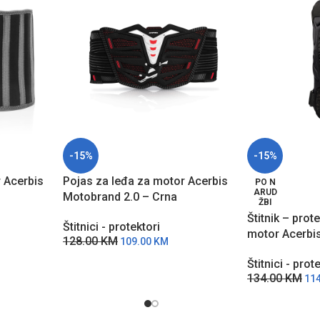
-15%
-15%
 Acerbis
Pojas za leđa za motor Acerbis
PO N
ARUD
Motobrand 2.0 – Crna
ŽBI
Štitnik – prot
Štitnici - protektori
motor Acerbi
128.00
KM
109.00
KM
Štitnici - prot
134.00
KM
11