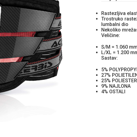
Rastezljiva elas
Trostruko rastez
lumbalni dio
Nekoliko mreža
Veličine:
S/M = 1.060 m
L/XL = 1.200 m
Sastav:
5% POLYPROPY
27% POLIETILE
25% POLIESTER
9% NAJLONA
4% OSTALI