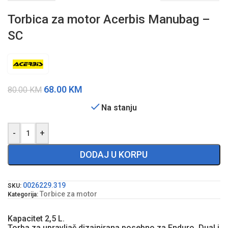
Torbica za motor Acerbis Manubag –
SC
68.00
KM
80.00
KM
Na stanju
-
+
DODAJ U KORPU
0026229.319
SKU:
Torbice za motor
Kategorija:
Kapacitet 2,5 L.
Torba za upravljač dizajnirana posebno za Enduro, Dual i