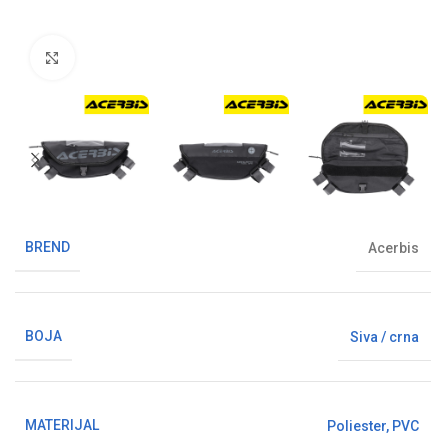
Klikni da uvećaš sliku
BREND
Acerbis
BOJA
Siva / crna
MATERIJAL
Poliester
,
PVC