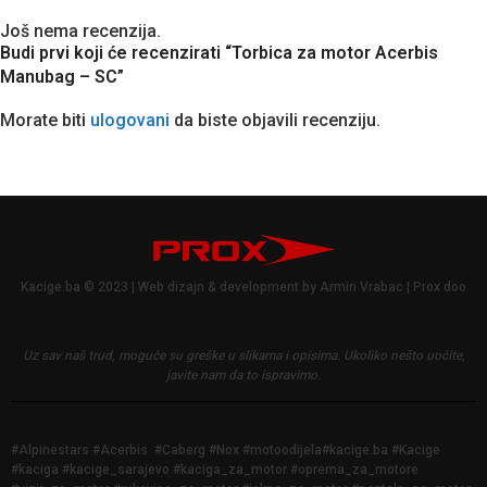
Još nema recenzija.
Budi prvi koji će recenzirati “Torbica za motor Acerbis
Manubag – SC”
Morate biti
ulogovani
da biste objavili recenziju.
Kacige.ba © 2023 | Web dizajn & development by Armin Vrabac | Prox doo
Uz sav naš trud, moguće su greške u slikama i opisima.
Ukoliko nešto uočite,
javite nam da to ispravimo.
#Alpinestars #Acerbis #Caberg #Nox #motoodijela#kacige.ba #Kacige
#kaciga #kacige_sarajevo #kaciga_za_motor #oprema_za_motore