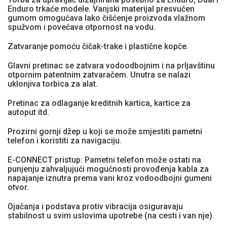
Enduro trkaće modele. Vanjski materijal presvučen
gumom omogućava lako čišćenje proizvoda vlažnom
spužvom i povećava otpornost na vodu.
Zatvaranje pomoću čičak-trake i plastične kopče.
Glavni pretinac se zatvara vodoodbojnim i na prljavštinu
otpornim patentnim zatvaračem. Unutra se nalazi
uklonjiva torbica za alat.
Pretinac za odlaganje kreditnih kartica, kartice za
autoput itd.
Prozirni gornji džep u koji se može smjestiti pametni
telefon i koristiti za navigaciju.
E-CONNECT pristup: Pametni telefon može ostati na
punjenju zahvaljujući mogućnosti provođenja kabla za
napajanje iznutra prema vani kroz vodoodbojni gumeni
otvor.
Ojačanja i podstava protiv vibracija osiguravaju
stabilnost u svim uslovima upotrebe (na cesti i van nje).